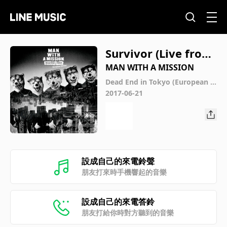
Survivor (Live from
the World's on Fire
MAN WITH A MISSION
Tour)
Dead End in Tokyo (European E
dition)
2017-06-21
設成自己的來電鈴聲
朋友打來時手機響起的音樂
設成自己的來電答鈴
朋友打給你時對方聽到的音樂