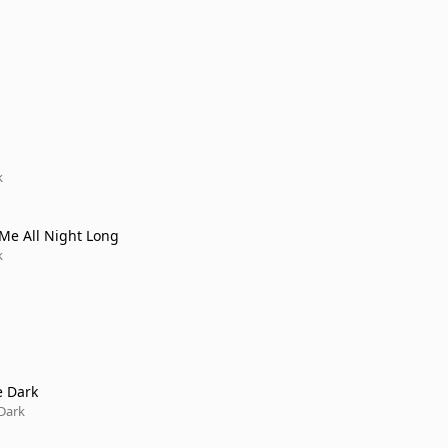
k
Me All Night Long
k
e Dark
 Dark