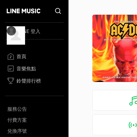
LINE 登入
首頁
音樂焦點
鈴聲排行榜
服務公告
付費方案
兌換序號