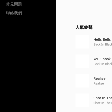
常見問題
聯絡我們
人氣鈴聲
Hells Bells
Back In Blac
You Shook 
Back In Blac
Realize
Realize
Shot In Th
Shot In The