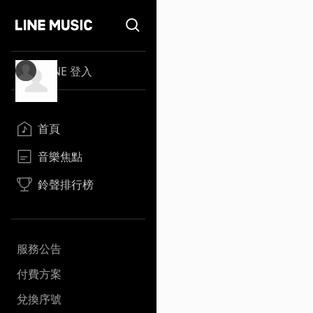
LINE 登入
首頁
音樂焦點
鈴聲排行榜
服務公告
付費方案
兌換序號