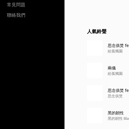
常見問題
聯絡我們
人氣鈴聲
思念俱焚 fe
給孤獨園
兩儀
給孤獨園
思念俱焚 fe
思念俱焚
黑的韌性
黑的韌性 Blac