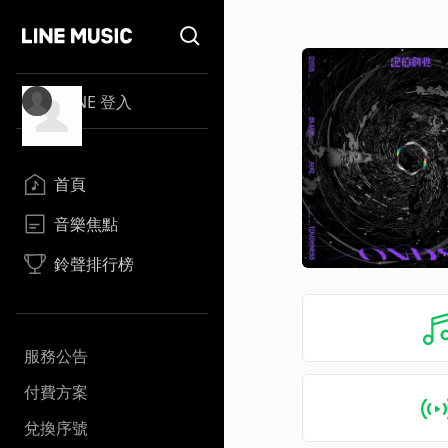
LINE 登入
首頁
音樂焦點
鈴聲排行榜
服務公告
付費方案
兌換序號