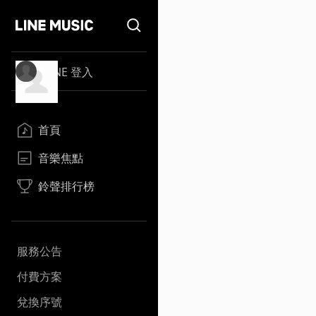
LINE 登入
首頁
音樂焦點
鈴聲排行榜
服務公告
付費方案
兌換序號