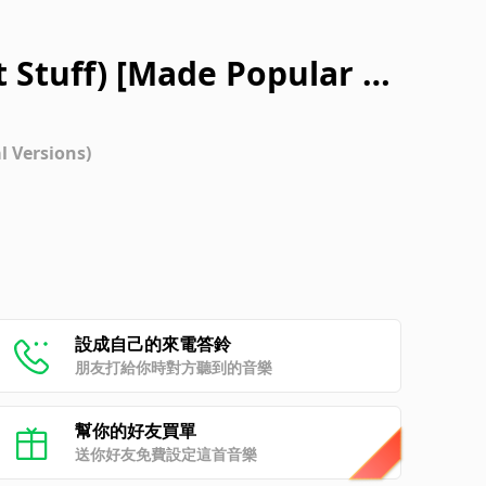
t Stuff) [Made Popular B
] [Vocal Version]
l Versions)
設成自己的來電答鈴
朋友打給你時對方聽到的音樂
幫你的好友買單
送你好友免費設定這首音樂