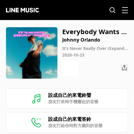
Everybody Wants Y
ou (Acoustic)
Johnny Orlando
It’s Never Really Over (Expande
d)
2020-10-23
設成自己的來電鈴聲
朋友打來時手機響起的音樂
設成自己的來電答鈴
朋友打給你時對方聽到的音樂