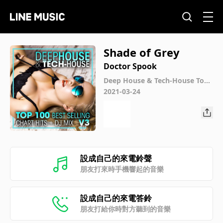
Shade of Grey
Doctor Spook
Deep House & Tech-House Top
100 Best Selling Chart Hits + DJ
2021-03-24
Mix V3
設成自己的來電鈴聲
朋友打來時手機響起的音樂
設成自己的來電答鈴
朋友打給你時對方聽到的音樂