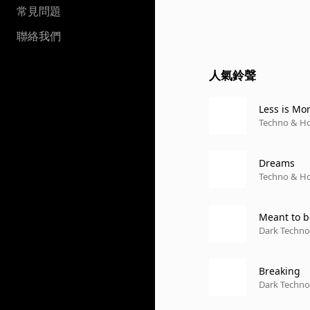
常見問題
聯絡我們
人氣鈴聲
Less is Mo
Techno & Hou
Dreams
Techno & Hou
Meant to b
Dark Techno 
Breaking
Dark Techno 