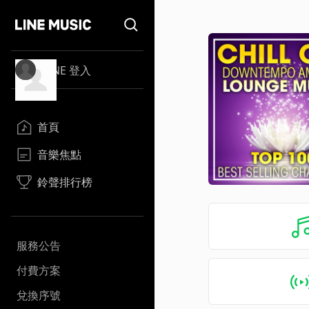
LINE 登入
首頁
音樂焦點
鈴聲排行榜
服務公告
付費方案
兌換序號