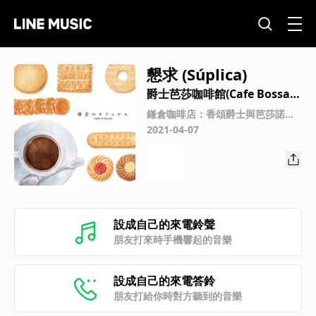
懇求 (Súplica)
爵士芭莎咖啡館(Cafe Bossa
爵士)
鎌倉咖啡店：香頌爵士與芭莎諾瓦
(Coffee & Biscuit)
2021-04-07
設成自己的來電鈴聲
朋友打來時手機響起的音樂
設成自己的來電答鈴
朋友打給你時對方聽到的音樂