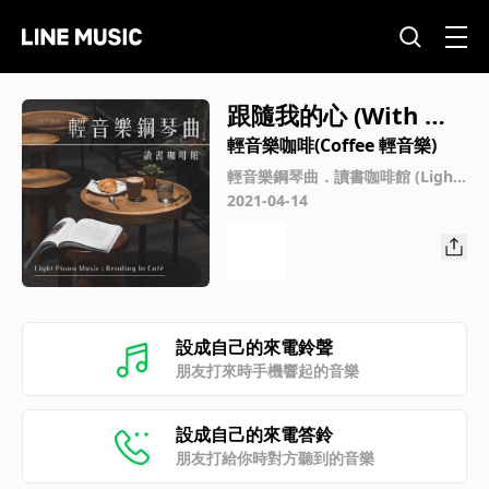
跟隨我的心 (With My
Heart)
輕音樂咖啡(Coffee 輕音樂)
輕音樂鋼琴曲．讀書咖啡館 (Light
Piano Music：Reading in Café)
2021-04-14
設成自己的來電鈴聲
朋友打來時手機響起的音樂
設成自己的來電答鈴
朋友打給你時對方聽到的音樂