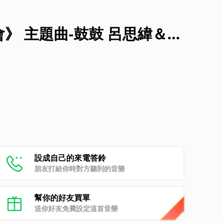
》 主題曲-鼓鼓 呂思緯＆蕭
設成自己的來電答鈴
朋友打給你時對方聽到的音樂
幫你的好友買單
送你好友免費設定這首音樂