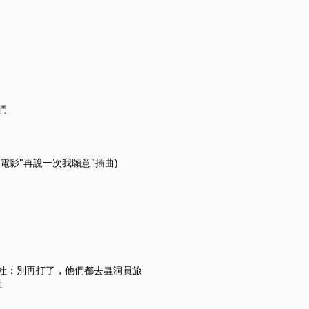
們
電影"再說一次我願意"插曲)
社：別再打了，他們都去蟲洞員旅
社