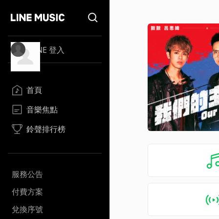
LINE 登入
首頁
音樂焦點
鈴聲排行榜
服務公告
付費方案
兌換序號