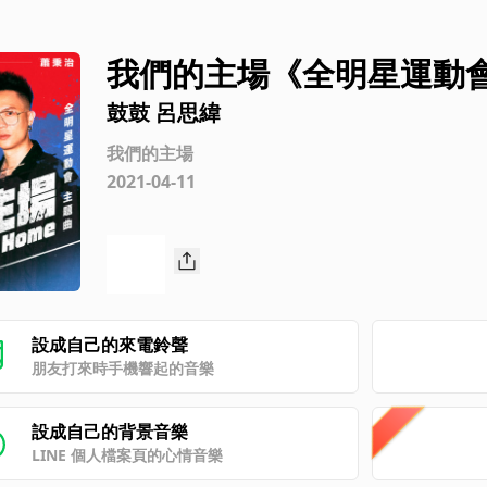
我們的主場《全明星運動會
秉治
鼓鼓 呂思緯
我們的主場
2021-04-11
設成自己的來電鈴聲
朋友打來時手機響起的音樂
設成自己的背景音樂
LINE 個人檔案頁的心情音樂