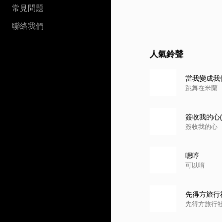
常見問題
聯絡我們
人氣鈴聲
當我變成我
跳舞在米蘭
簽收我的心(
簽收我的心
嗯哼
可以唷
先得方旅行
先得方旅行