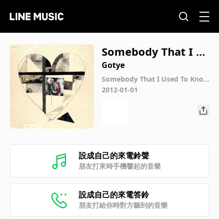
Somebody That I U
sed To Know (Miami
Gotye
Nights 1984 Remix)
Somebody That I Used To Know
(Remixes)
2012-01-01
設成自己的來電鈴聲
朋友打來時手機響起的音樂
設成自己的來電答鈴
朋友打給你時對方聽到的音樂