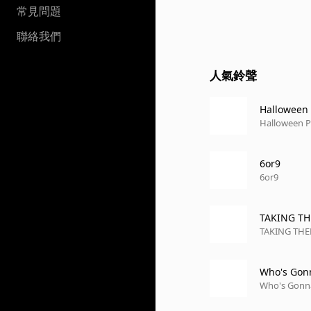
常見問題
聯絡我們
人氣鈴聲
Halloween 
Halloween Pa
6or9
6or9
TAKING T
TAKING TH
Who's Gon
Who's Gonn