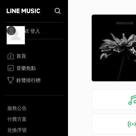
LINE 登入
首頁
音樂焦點
鈴聲排行榜
服務公告
付費方案
兌換序號