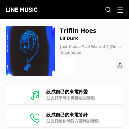
Triflin Hoes
Lil Durk
Just Cause Y'all Waited 2 (Delux
e)
2020-06-26
設成自己的來電鈴聲
朋友打來時手機響起的音樂
設成自己的來電答鈴
朋友打給你時對方聽到的音樂