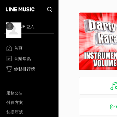
LINE 登入
首頁
音樂焦點
鈴聲排行榜
服務公告
付費方案
兌換序號