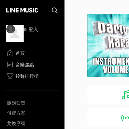
LINE 登入
首頁
音樂焦點
鈴聲排行榜
服務公告
付費方案
兌換序號