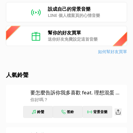
設成自己的背景音樂
LINE 個人檔案頁的心情音樂
幫你的好友買單
送你好友免費設定這首音樂
如何幫好友買單
人氣鈴聲
要怎麼告訴你我多喜歡 feat. 理想混蛋 雞
丁
你好嗎？
鈴聲
答鈴
背景音樂