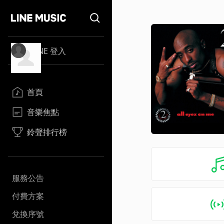
LINE 登入
首頁
音樂焦點
鈴聲排行榜
服務公告
付費方案
兌換序號