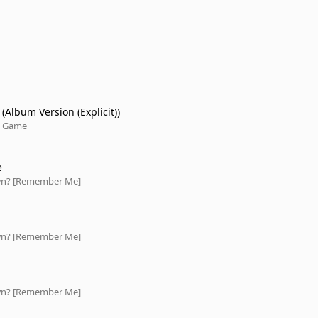
(Album Version (Explicit))
e Game
e
own? [Remember Me]
own? [Remember Me]
own? [Remember Me]