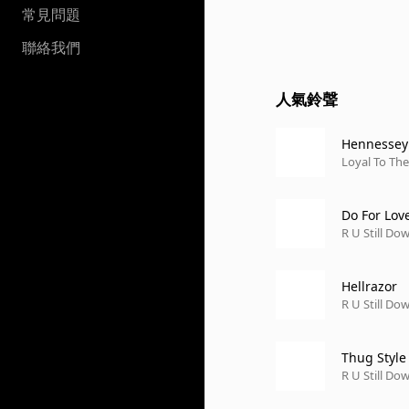
常見問題
聯絡我們
人氣鈴聲
Hennessey 
Loyal To Th
Do For Lov
R U Still D
Hellrazor
R U Still D
Thug Style
R U Still D