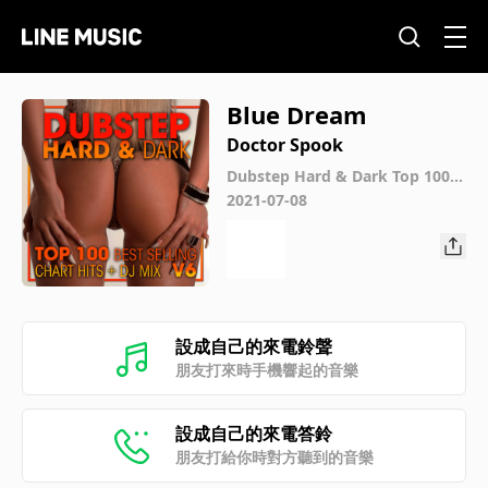
Blue Dream
Doctor Spook
Dubstep Hard & Dark Top 100 B
est Selling Chart Hits + DJ Mix V
2021-07-08
6
設成自己的來電鈴聲
朋友打來時手機響起的音樂
設成自己的來電答鈴
朋友打給你時對方聽到的音樂