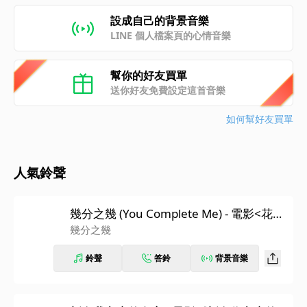
設成自己的背景音樂
LINE 個人檔案頁的心情音樂
幫你的好友買單
送你好友免費設定這首音樂
如何幫好友買單
人氣鈴聲
幾分之幾 (You Complete Me) - 電影<花甲
大人轉男孩>主題曲
幾分之幾
鈴聲
答鈴
背景音樂