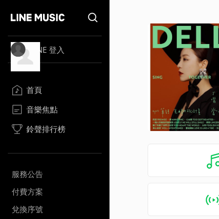
LINE 登入
首頁
音樂焦點
鈴聲排行榜
服務公告
付費方案
兌換序號