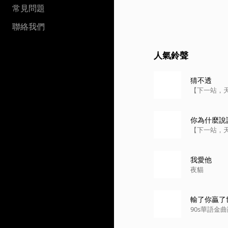
常見問題
聯絡我們
人氣鈴聲
猜不透
【下一站，
你為什麼說
【下一站，
我愛他
夜貓
輸了你贏了
90s華語金