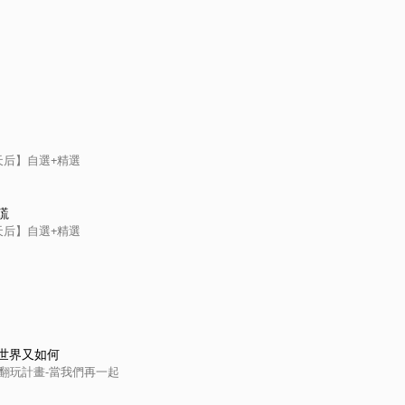
天后】自選+精選
謊
天后】自選+精選
世界又如何
曲翻玩計畫-當我們再一起