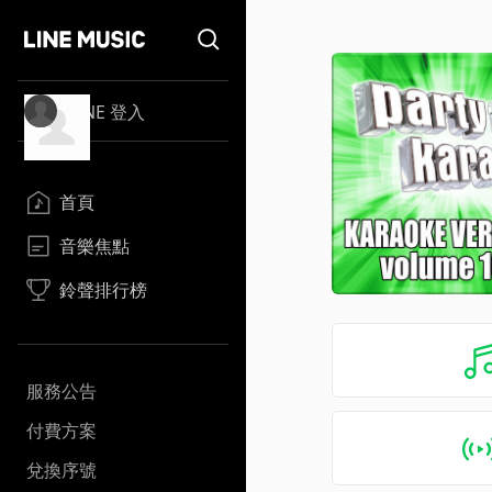
LINE 登入
首頁
音樂焦點
鈴聲排行榜
服務公告
付費方案
兌換序號