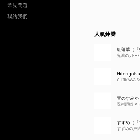
常見問題
聯絡我們
人氣鈴聲
紅蓮華（『鬼滅
鬼滅の刃〜
Hitorigotsu
CHIIKAWA S
青のすみか (Pi
呪術廻戦 ✕ P
すずめ（『すず
すずめの戸