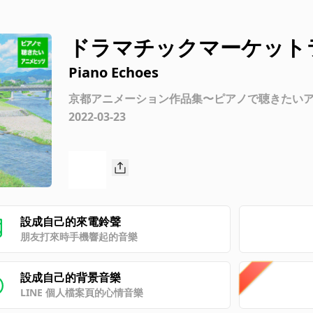
ドラマチックマーケット
と』より） (Piano Ver.)
Piano Echoes
京都アニメーション作品集〜ピアノで聴きたい
2022-03-23
設成自己的來電鈴聲
朋友打來時手機響起的音樂
設成自己的背景音樂
LINE 個人檔案頁的心情音樂