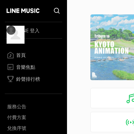
LINE 登入
首頁
音樂焦點
鈴聲排行榜
服務公告
付費方案
兌換序號