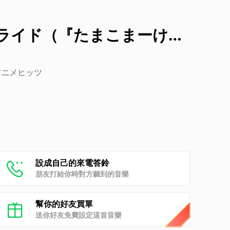
ライド（『たまこまーけっ
アニメヒッツ
設成自己的來電答鈴
朋友打給你時對方聽到的音樂
幫你的好友買單
送你好友免費設定這首音樂