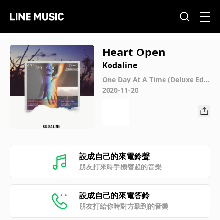
Heart Open
Kodaline
One Day At A Time (Deluxe Edit
ion)
2020-11-20
設成自己的來電鈴聲
朋友打來時手機響起的音樂
設成自己的來電答鈴
朋友打給你時對方聽到的音樂