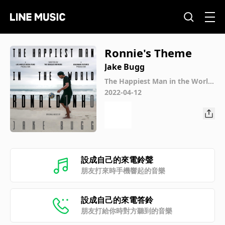
Ronnie's Theme
Jake Bugg
The Happiest Man in the World
OST
2022-04-12
設成自己的來電鈴聲
朋友打來時手機響起的音樂
設成自己的來電答鈴
朋友打給你時對方聽到的音樂