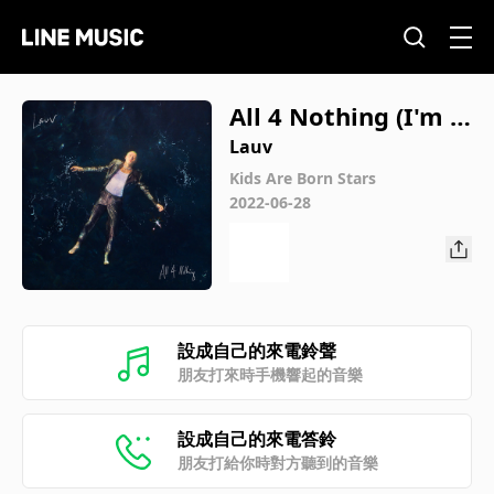
All 4 Nothing (I'm S
o In Love)
Lauv
Kids Are Born Stars
2022-06-28
設成自己的來電鈴聲
朋友打來時手機響起的音樂
設成自己的來電答鈴
朋友打給你時對方聽到的音樂