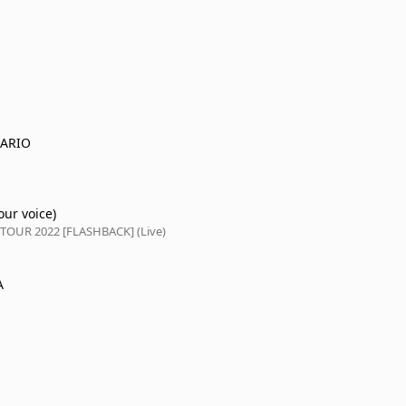
NARIO
r voice)
TOUR 2022 [FLASHBACK] (Live)
A