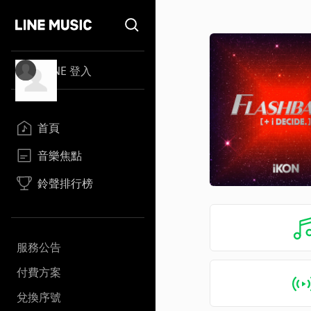
LINE 登入
首頁
音樂焦點
鈴聲排行榜
服務公告
付費方案
兌換序號