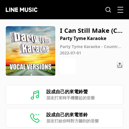
I Can Still Make (Ch
eyenne) [Made Pop
Party Tyme Karaoke
ular By George Stra
Party Tyme Karaoke - Country
Male Hits 3 (Vocal Versions)
2022-07-01
it] [Vocal Version]
設成自己的來電鈴聲
朋友打來時手機響起的音樂
設成自己的來電答鈴
朋友打給你時對方聽到的音樂