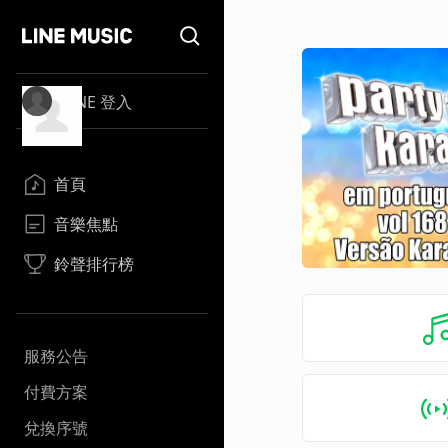
LINE 登入
首頁
音樂焦點
鈴聲排行榜
服務公告
付費方案
兌換序號