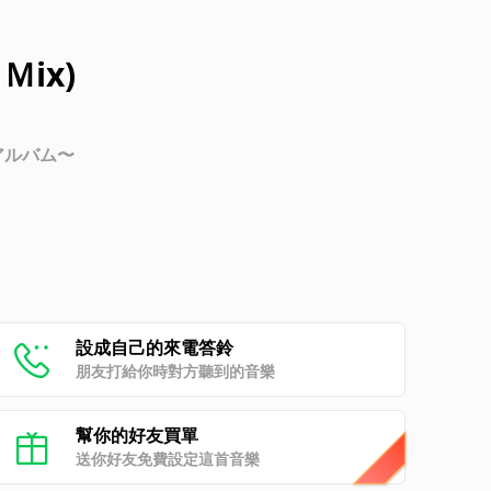
 Ｍix)
アルバム〜
設成自己的來電答鈴
朋友打給你時對方聽到的音樂
幫你的好友買單
送你好友免費設定這首音樂