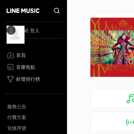
LINE 登入
首頁
音樂焦點
鈴聲排行榜
服務公告
付費方案
兌換序號