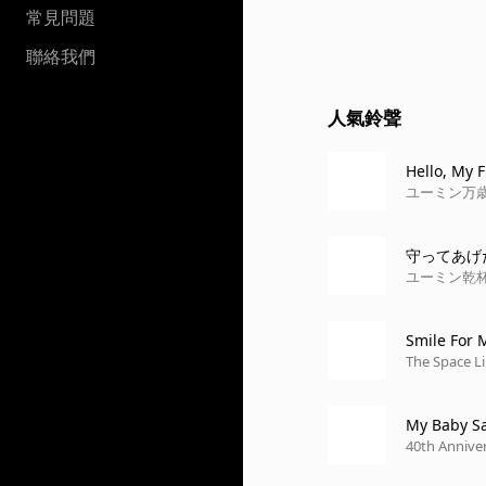
常見問題
聯絡我們
人氣鈴聲
Hello, My 
ユーミン万
守ってあげ
ユーミン乾杯
Smile For 
The Space L
My Baby Sa
40th Annive