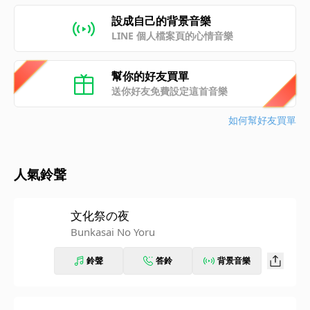
設成自己的背景音樂
LINE 個人檔案頁的心情音樂
幫你的好友買單
送你好友免費設定這首音樂
如何幫好友買單
人氣鈴聲
文化祭の夜
Bunkasai No Yoru
鈴聲
答鈴
背景音樂