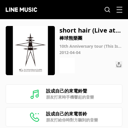
short hair (Live at N
IPPON BUDOKAN 2
棒球熊樂團
012.01.03)
10th Anniversary tour (This Is T
he) Base Ball Bear part.2 「Live
2012-04-04
新呼吸」2012.01.03 NIPPON BU
DOKAN
設成自己的來電鈴聲
朋友打來時手機響起的音樂
設成自己的來電答鈴
朋友打給你時對方聽到的音樂