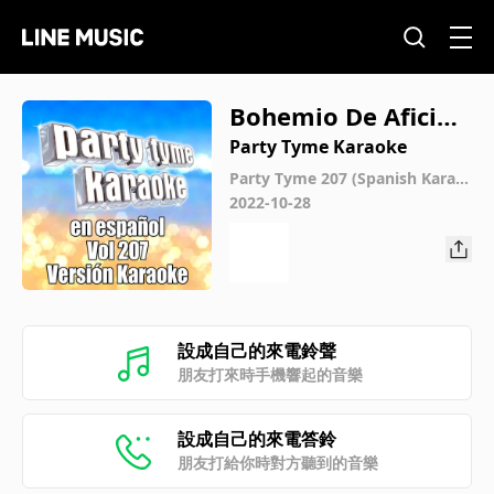
Bohemio De Aficion
(Made Popular By G
Party Tyme Karaoke
erardo Reyes) [Kara
Party Tyme 207 (Spanish Karao
ke Versions)
2022-10-28
oke Version]
設成自己的來電鈴聲
朋友打來時手機響起的音樂
設成自己的來電答鈴
朋友打給你時對方聽到的音樂