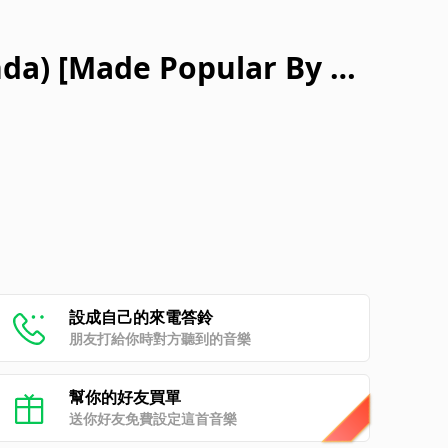
da) [Made Popular By Ba
nterrey] [Karaoke Versi
設成自己的來電答鈴
朋友打給你時對方聽到的音樂
幫你的好友買單
送你好友免費設定這首音樂