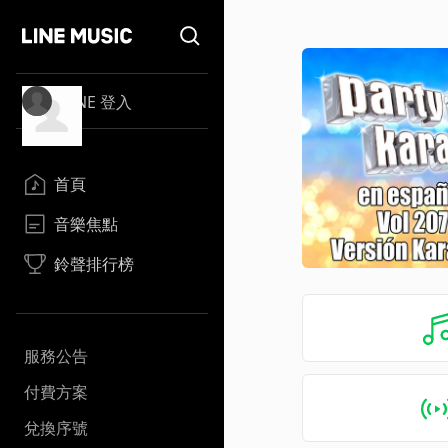
LINE 登入
首頁
音樂焦點
鈴聲排行榜
服務公告
付費方案
兌換序號