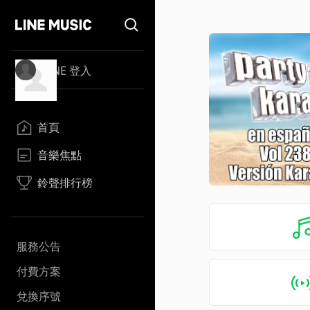
LINE 登入
首頁
音樂焦點
鈴聲排行榜
服務公告
付費方案
兌換序號