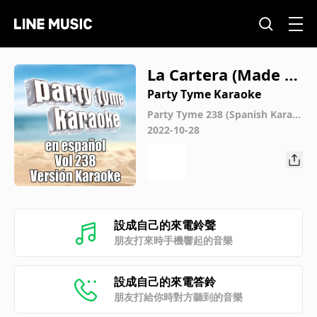
La Cartera (Made P
opular By Farruko
Party Tyme Karaoke
& Bad Bunny) [Kara
Party Tyme 238 (Spanish Karao
ke Versions)
2022-10-28
oke Version]
設成自己的來電鈴聲
朋友打來時手機響起的音樂
設成自己的來電答鈴
朋友打給你時對方聽到的音樂