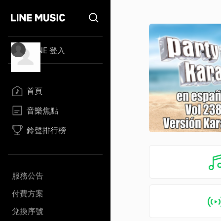
LINE 登入
首頁
音樂焦點
鈴聲排行榜
服務公告
付費方案
兌換序號