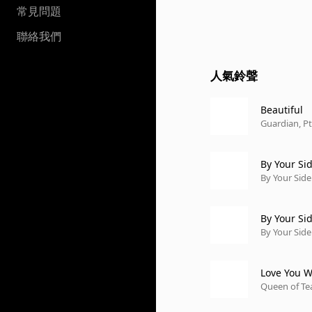
常見問題
聯絡我們
人氣鈴聲
Beautiful
Guardian, Pt
By Your Si
By Your Side
By Your Si
By Your Side
Love You Wi
Queen of Tea