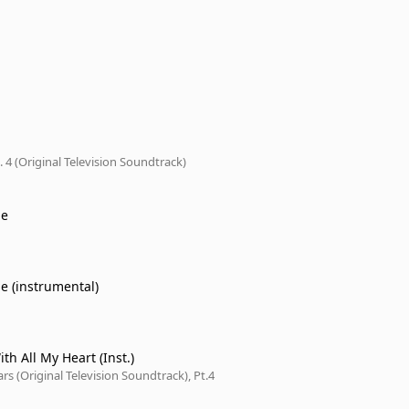
. 4 (Original Television Soundtrack)
de
de (instrumental)
th All My Heart (Inst.)
rs (Original Television Soundtrack), Pt.4