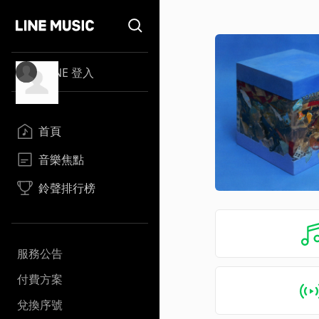
LINE 登入
首頁
音樂焦點
鈴聲排行榜
服務公告
付費方案
兌換序號