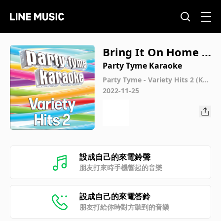
Bring It On Home t
o Me (Made Popular
Party Tyme Karaoke
By Lou Rawls) [Kara
Party Tyme - Variety Hits 2 (Kar
aoke Versions)
2022-11-25
oke Version]
設成自己的來電鈴聲
朋友打來時手機響起的音樂
設成自己的來電答鈴
朋友打給你時對方聽到的音樂