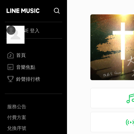
LINE 登入
首頁
音樂焦點
鈴聲排行榜
服務公告
付費方案
兌換序號