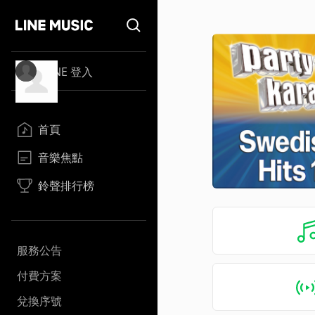
LINE 登入
首頁
音樂焦點
鈴聲排行榜
服務公告
付費方案
兌換序號