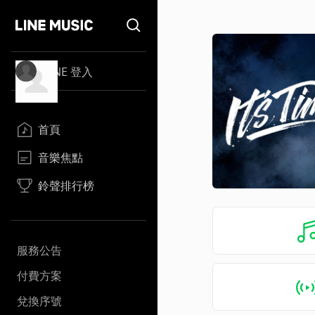
LINE 登入
首頁
音樂焦點
鈴聲排行榜
服務公告
付費方案
兌換序號