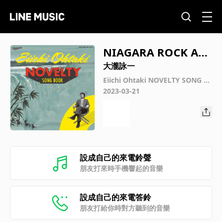
NIAGARA ROCK AN
D ROLL ONDO
大瀧詠一
Eiichi Ohtaki NOVELTY SONG B
OOK
2023-03-21
設成自己的來電鈴聲
朋友打來時手機響起的音樂
設成自己的來電答鈴
朋友打給你時對方聽到的音樂