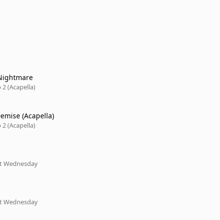
Nightmare
2 (Acapella)
emise (Acapella)
2 (Acapella)
xt Wednesday
xt Wednesday