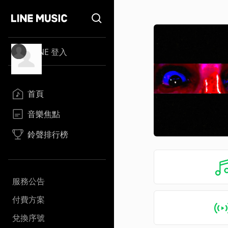
LINE 登入
首頁
音樂焦點
鈴聲排行榜
服務公告
付費方案
兌換序號