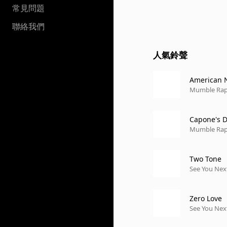
常見問題
聯絡我們
人氣鈴聲
American 
Mumble Rap 
Capone's D
Mumble Rap 
Two Tone
See You Ne
Zero Love
See You Ne