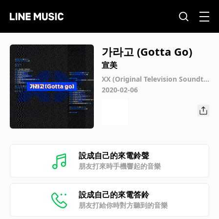
가라고 (Gotta Go)
宣美
XX (Original Television Soundtr
ack) Pt. 1
2020-02-06
設成自己的來電鈴聲
朋友打來時手機響起的音樂
設成自己的來電答鈴
朋友打給你時對方聽到的音樂