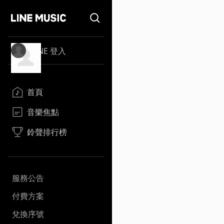
LINE 登入
首頁
音樂焦點
鈴聲排行榜
服務公告
付費方案
兌換序號