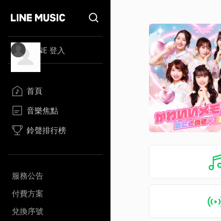
LINE 登入
首頁
音樂焦點
鈴聲排行榜
服務公告
付費方案
兌換序號