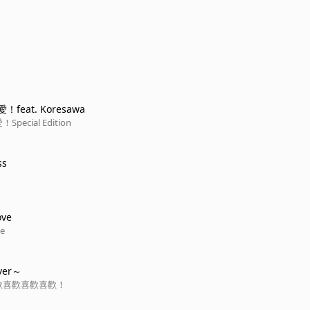
feat. Koresawa
ecial Edition
ss
ove
ve
er～
歡喜歡喜歡喜歡！