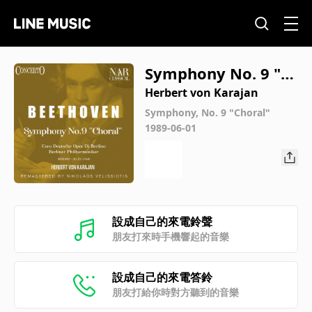
Symphony No. 9 "C
horal" in D Minor, O
Herbert von Karajan
p. 125, ILB 280: I. All
Symphony, No. 9 "Choral"
1989-06-01
egro ma non tropp
o, un poco maestos
o
設成自己的來電鈴聲
朋友打來時手機響起的音樂
設成自己的來電答鈴
朋友打給你時對方聽到的音樂