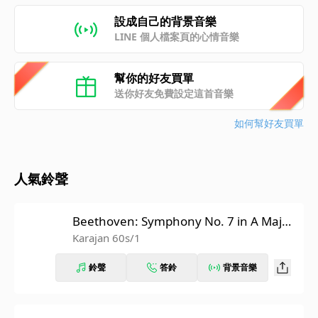
設成自己的背景音樂
LINE 個人檔案頁的心情音樂
幫你的好友買單
送你好友免費設定這首音樂
如何幫好友買單
人氣鈴聲
Beethoven: Symphony No. 7 in A Major,
Op. 92: II. Allegretto (Recorded 1962)
Karajan 60s/1
鈴聲
答鈴
背景音樂