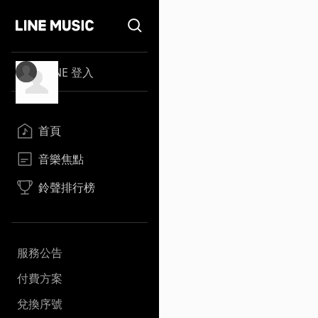
LINE 登入
首頁
音樂焦點
鈴聲排行榜
服務公告
付費方案
兌換序號