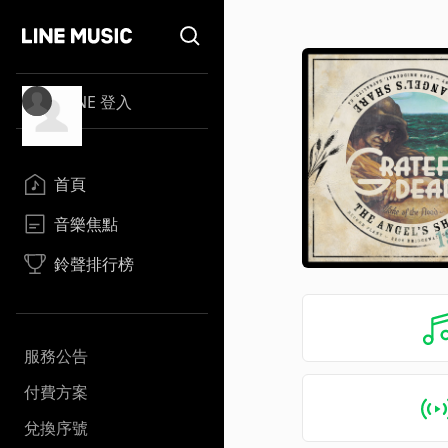
LINE 登入
首頁
音樂焦點
鈴聲排行榜
服務公告
付費方案
兌換序號