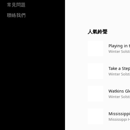
常見問題
聯絡我們
人氣鈴聲
Playing in
eattle, WA 
Winter Solsti
Take a Ste
977)
Winter Solsti
Watkins Gl
Winter Solsti
Mississipp
rn Universi
Mississippi
ity, Evanston