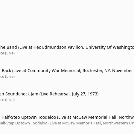
 the Band (Live at Hec Edmundson Pavilion, University Of Washingto
5/21/74)
ce (Live)
p Back (Live at Community War Memorial, Rochester, NY, November 
ce (Live)
en Soundcheck Jam (Live Rehearsal, July 27, 1973)
ce (Live)
i Half-Step Uptown Toodeloo (Live at McGaw Memorial Hall, Northw
ty, Evanston, IL, 11/1/73)
 Half-Step Uptown Toodeloo (Live at McGaw Memorial Hall, Northwestern Un
, IL, 11/1/73)